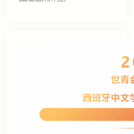
Siwen Michaud
·
5 月 11, 2025