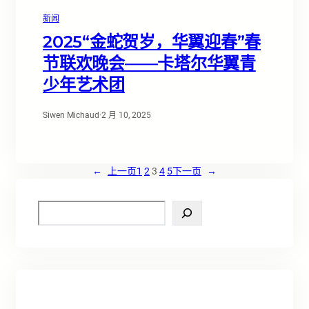
新闻
2025“金蛇贺岁，华翼迎春”春
节联欢晚会——卡塔尔华翼青
少年艺术团
Siwen Michaud
·
2 月 10, 2025
←
上一页
1
2
3
4
5
下一页
→
S
e
a
r
c
h