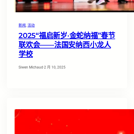
新闻
, 
活动
2025“福启新岁·金蛇纳福”春节
联欢会——法国安纳西小龙人
学校
Siwen Michaud
·
2 月 10, 2025