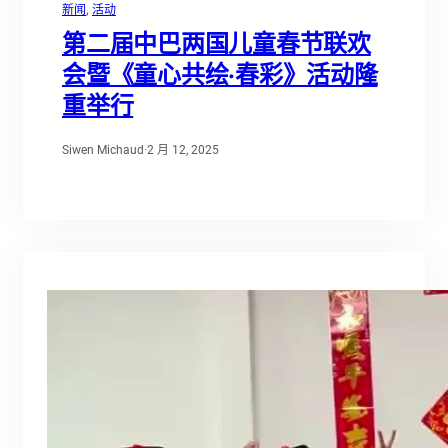
新闻
, 
活动
第二届中巴两国儿童春节联欢
会暨《童心共绘·春彩》活动隆
重举行
Siwen Michaud
·
2 月 12, 2025