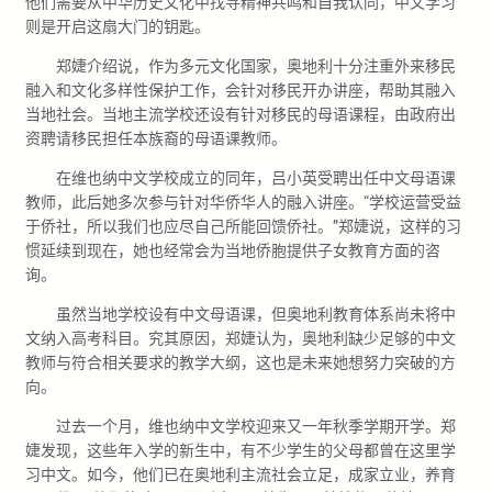
他们需要从中华历史文化中找寻精神共鸣和自我认同，中文学习
则是开启这扇大门的钥匙。
郑婕介绍说，作为多元文化国家，奥地利十分注重外来移民
融入和文化多样性保护工作，会针对移民开办讲座，帮助其融入
当地社会。当地主流学校还设有针对移民的母语课程，由政府出
资聘请移民担任本族裔的母语课教师。
在维也纳中文学校成立的同年，吕小英受聘出任中文母语课
教师，此后她多次参与针对华侨华人的融入讲座。“学校运营受益
于侨社，所以我们也应尽自己所能回馈侨社。”郑婕说，这样的习
惯延续到现在，她也经常会为当地侨胞提供子女教育方面的咨
询。
虽然当地学校设有中文母语课，但奥地利教育体系尚未将中
文纳入高考科目。究其原因，郑婕认为，奥地利缺少足够的中文
教师与符合相关要求的教学大纲，这也是未来她想努力突破的方
向。
过去一个月，维也纳中文学校迎来又一年秋季学期开学。郑
婕发现，这些年入学的新生中，有不少学生的父母都曾在这里学
习中文。如今，他们已在奥地利主流社会立足，成家立业，养育