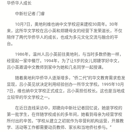
华侨华人成长
中新社记者 门睿
10月7日，奥地利维也纳中文学校迎来建校30周年。30年
来，这所华文学校在吕小英和郑婕母女的经营下发荣滋长，不仅
陪伴了两代华侨华人的成长，也成为多元文化交流与融合的平
台。
1986年，温州人吕小英前往奥地利，与当时多数侨胞一样，
经营起一家中餐厅。1994年，为了让5岁的女儿郑婕学好中文，
吕小英邀请中文教师到家中为她和几名同学一起授课。
随着奥地利华侨华人逐渐增多，“侨二代”的华文教育需求愈发
显现，吕小英见状决定利用经验创办一所华文学校。1995年10月
7日，维也纳中文学校正式成立，吕小英担任校长。这也是当地成
立较早的华文学校之一。
在近日连线采访中，郑婕向中新社记者回忆说，她是学校的
第一批学生，在伴随学校成长的多年间，她看到母亲为经营学校
所付出的辛苦。“学校从建立之初就作为非营利机构运营，开展教
学、活动等工作都需要动员教师、家长和当地侨社参与。”