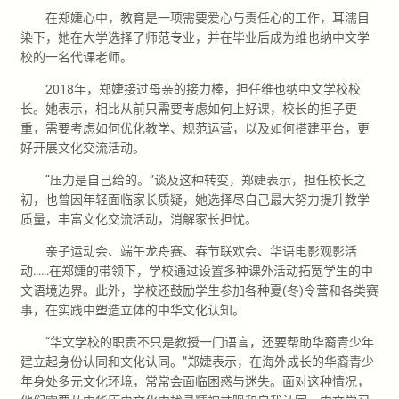
在郑婕心中，教育是一项需要爱心与责任心的工作，耳濡目
染下，她在大学选择了师范专业，并在毕业后成为维也纳中文学
校的一名代课老师。
2018年，郑婕接过母亲的接力棒，担任维也纳中文学校校
长。她表示，相比从前只需要考虑如何上好课，校长的担子更
重，需要考虑如何优化教学、规范运营，以及如何搭建平台，更
好开展文化交流活动。
“压力是自己给的。”谈及这种转变，郑婕表示，担任校长之
初，也曾因年轻面临家长质疑，她选择尽自己最大努力提升教学
质量，丰富文化交流活动，消解家长担忧。
亲子运动会、端午龙舟赛、春节联欢会、华语电影观影活
动……在郑婕的带领下，学校通过设置多种课外活动拓宽学生的中
文语境边界。此外，学校还鼓励学生参加各种夏(冬)令营和各类赛
事，在实践中塑造立体的中华文化认知。
“华文学校的职责不只是教授一门语言，还要帮助华裔青少年
建立起身份认同和文化认同。”郑婕表示，在海外成长的华裔青少
年身处多元文化环境，常常会面临困惑与迷失。面对这种情况，