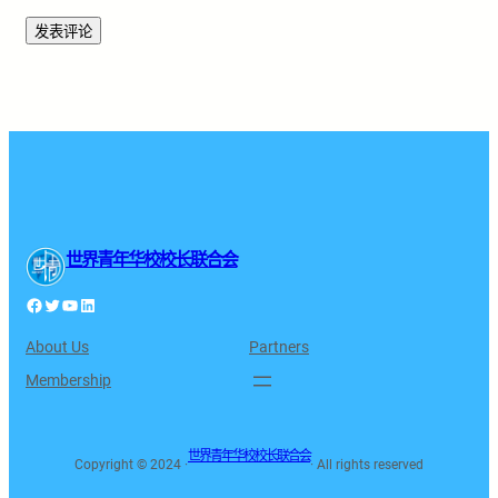
Alternative:
世界青年华校校长联合会
Facebook
Twitter
YouTube
LinkedIn
About Us
Partners
Membership
世界青年华校校长联合会
Copyright © 2024 ·
· All rights reserved