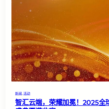
新闻
, 
活动
智汇云端，荣耀加冕！2025