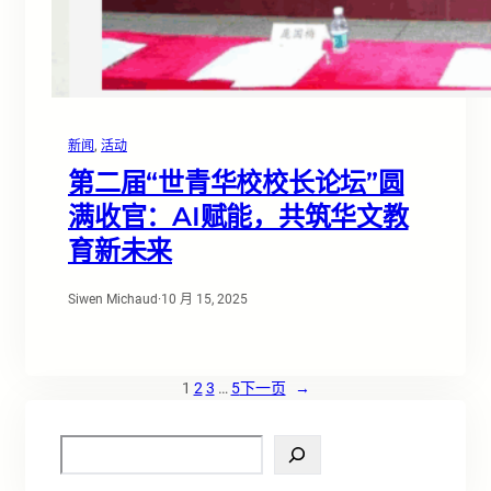
新闻
, 
活动
第二届“世青华校校长论坛”圆
满收官：AI赋能，共筑华文教
育新未来
Siwen Michaud
·
10 月 15, 2025
1
2
3
…
5
下一页
→
S
e