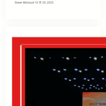
Siwen Michaud
·
10 月 29, 2025