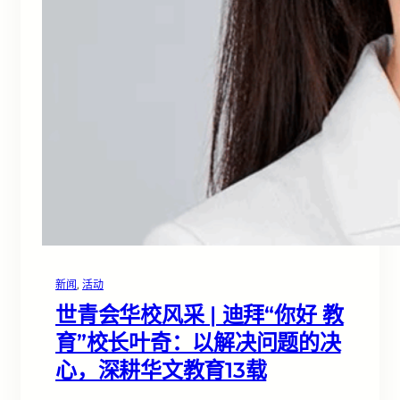
新闻
, 
活动
世青会华校风采 | 迪拜“你好 教
育”校长叶奇：以解决问题的决
心，深耕华文教育13载